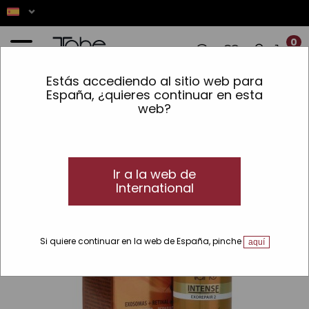
0
Estás accediendo al sitio web para
ES! ✨ LOS PEDIDOS REALIZADOS ENTRE 
España, ¿quieres continuar en esta
web?
Inicio
»
Piel
»
Líneas
»
Intense
»
Intense Exosomes
»
Concentrado Exorepair 2
Ir a la web de
International
Si quiere continuar en la web de España, pinche
aquí