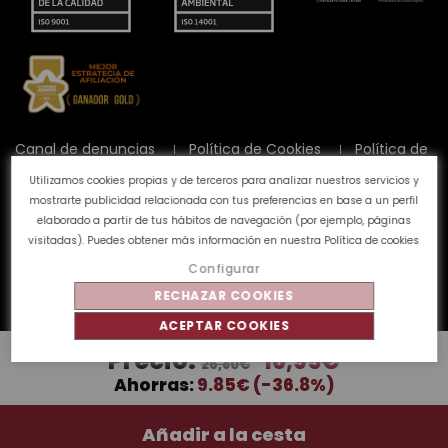
Canal de denuncias
Política de Cookies
Política de
Privacidad
Aviso Legal
Preguntas frecuentes
Utilizamos cookies propias y de terceros para analizar nuestros servicios y
Calidad y Medioambiente
mostrarte publicidad relacionada con tus preferencias en base a un perfil
elaborado a partir de tus hábitos de navegación (por ejemplo, páginas
visitadas). Puedes obtener más información en nuestra
Política de cookies
©
Tahe
2026 - Todos los derechos reservados
Configurar
RECHAZAR COOKIES
ACEPTAR COOKIES
Precio:
16,95€
26,80€
Ahorras:
9.85€ (-36.8%)
Añadir a la cesta