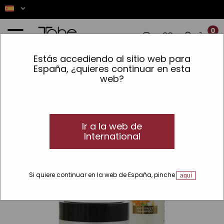
0
Estás accediendo al sitio web para
S! ✨ LOS PEDIDOS REALIZADOS ENTRE 
España, ¿quieres continuar en esta
web?
Inicio
»
Cabello
»
Líneas
»
Gold
»
Miracle Gold
»
Pack antifrizz: Champú +
Mascarilla
Ir a la web de
International
Si quiere continuar en la web de España, pinche
aquí