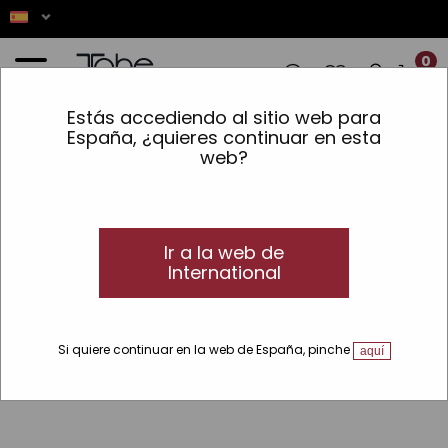
0
Estás accediendo al sitio web para
S! ✨ LOS PEDIDOS REALIZADOS ENTRE 
España, ¿quieres continuar en esta
web?
Inicio
»
Oxigenada
Este producto no
Ir a la web de
está disponible
International
Si quiere continuar en la web de España, pinche
aquí