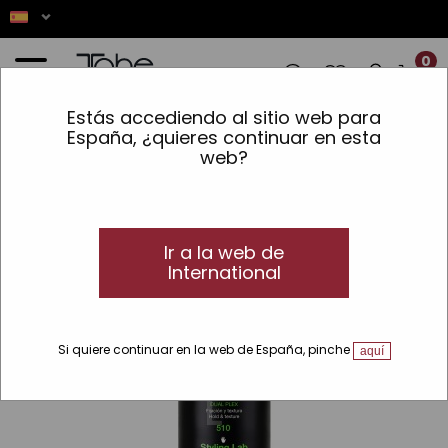
0
Estás accediendo al sitio web para
ES! ✨ LOS PEDIDOS REALIZADOS ENTRE
España, ¿quieres continuar en esta
web?
Inicio
»
Styling Lab
»
Cera arcillosa Matte 510
Ir a la web de
International
Si quiere continuar en la web de España, pinche
aquí