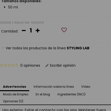
Tamaños disponibles:
50 ml
(29,90€ / 100ml)
Ref.: 12203013
Cantidad:
Ver todos los productos de la línea
STYLING LAB
0 opiniones
Escribir opinión
Advertencias
Información sobre la línea
Vídeo
Modo de Empleo
En el blog
Ingredientes (INCI)
Opiniones (0)
Uso externo. Evitar el contacto con los ojos. Mantener fuera