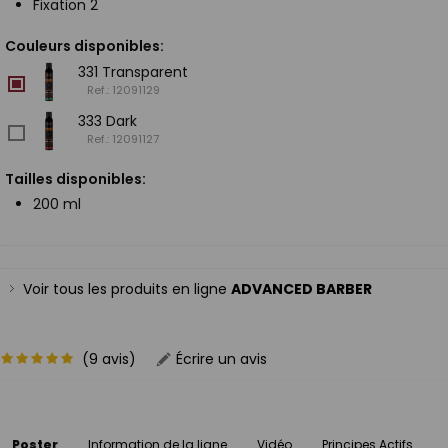
Fixation 2
Couleurs disponibles:
331 Transparent
Ref.: 12091129
333 Dark
Ref.: 12091127
Tailles disponibles:
200 ml
Voir tous les produits en ligne
ADVANCED BARBER
(9 avis)
Écrire un avis
Poster
Information de la ligne
Vidéo
Principes Actifs