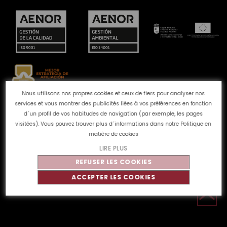
Nous utilisons nos propres cookies et ceux de tiers pour analyser nos
services et vous montrer des publicités liées à vos préférences en fonction
Canal des plaintes
Politique de Cookies
Politique de
d´un profil de vos habitudes de navigation (par exemple, les pages
confidentialité
Avis juridique
Qualité et
visitées). Vous pouvez trouver plus d´informations dans notre
Politique en
environnement
matière de cookies
LIRE PLUS
REFUSER LES COOKIES
©
Tahe
2026 - Tous droits réservés
ACCEPTER LES COOKIES