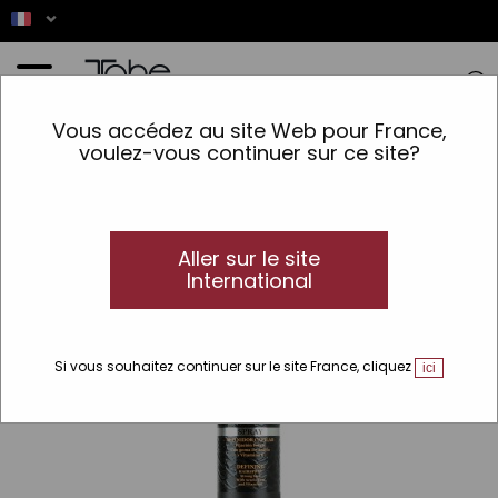
Accueil
>
Cheveux
>
Finition
>
Laques
>
Spray capillaire définition Nº351 Booster Spray
Vous accédez au site Web pour France,
voulez-vous continuer sur ce site?
Aller sur le site
International
Si vous souhaitez continuer sur le site France, cliquez
ici