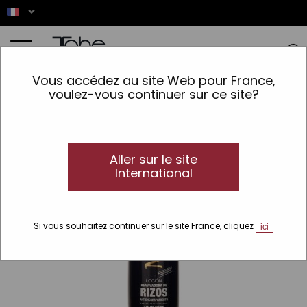
Accueil
>
Cheveux
>
Lignes
>
Magic
>
Magic Rizos
>
Eau de coiffage définition des
Vous accédez au site Web pour France,
boucles
voulez-vous continuer sur ce site?
Aller sur le site
International
Si vous souhaitez continuer sur le site France, cliquez
ici