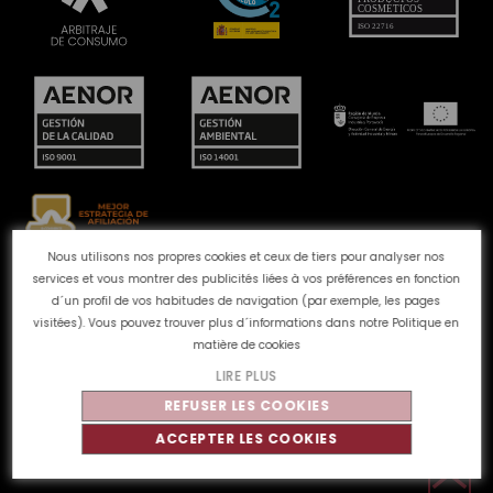
Nous utilisons nos propres cookies et ceux de tiers pour analyser nos
services et vous montrer des publicités liées à vos préférences en fonction
Canal des plaintes
Politique de Cookies
Politique de
d´un profil de vos habitudes de navigation (par exemple, les pages
confidentialité
Avis juridique
Qualité et
visitées). Vous pouvez trouver plus d´informations dans notre
Politique en
environnement
matière de cookies
LIRE PLUS
REFUSER LES COOKIES
©
Tahe
2026 - Tous droits réservés
ACCEPTER LES COOKIES