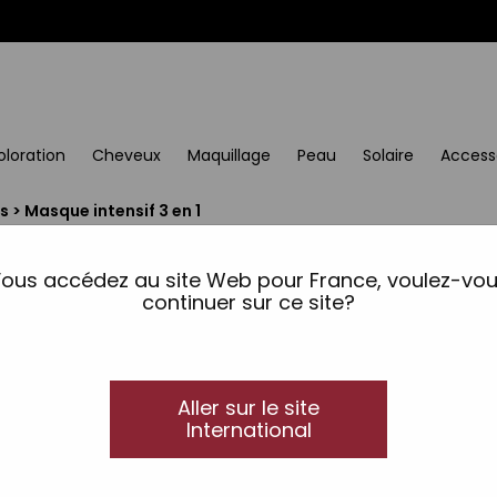
oloration
Cheveux
Maquillage
Peau
Solaire
Access
s
>
​​​​​​​Masque intensif 3 en 1
​​​​​​​Masque intensif 3 en
CURLY
ous accédez au site Web pour France, voulez-vo
continuer sur ce site?
Masque intensif
Masque capillaire nutritif de texture légère m
Leave-in. Nourrit et renforce les cheveux de l’in
Aller sur le site
Maintient le degré optimal d’humidité, en év
International
ADAPTÉ À LA MÉTHODE CURLY.
Formule végane.