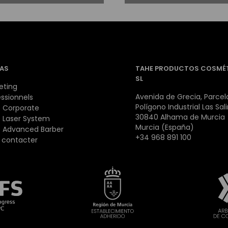
AS
TAHE PRODUCTOS COSMÉ
SL
eting
Avenida de Grecia, Parcela
essionnels
Polígono Industrial Las Sal
 Corporate
30840 Alhama de Murcia
 Laser System
Murcia (España)
 Advanced Barber
+34 968 891 100
 contacter