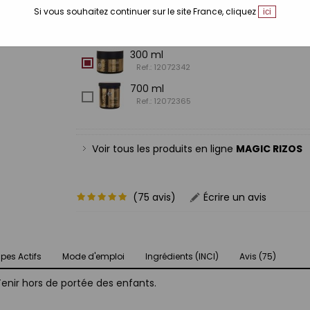
Si vous souhaitez continuer sur le site France, cliquez
ici
Tailles disponibles:
300 ml
Ref.: 12072342
700 ml
Ref.: 12072365
Voir tous les produits en ligne
MAGIC RIZOS
(75 avis)
Écrire un avis
ipes Actifs
Mode d'emploi
Ingrédients (INCI)
Avis (75)
Tenir hors de portée des enfants.