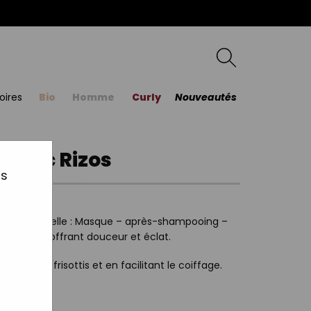
oires
Bio
Homme
Curly
Nouveautés
 1 Magic Rizos
us
ultifonctionnelle : Masque – après-shampooing –
térieur, en offrant douceur et éclat.
itant les frisottis et en facilitant le coiffage.