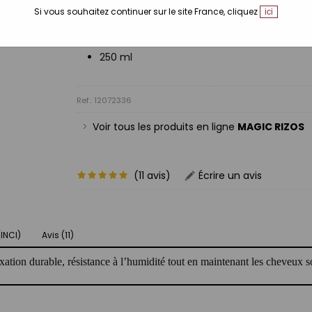
Ultra strong
Si vous souhaitez continuer sur le site France, cliquez
ici
Tailles disponibles:
250 ml
Ref.: 12072336
Voir tous les produits en ligne
MAGIC RIZOS
(11 avis)
Écrire un avis
(INCI)
Avis (11)
ation durable, résistance à l’humidité tout en maintenant les cheveux 