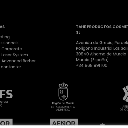
AS
TAHE PRODUCTOS COSMÉ
SL
eting
Avenida de Grecia, Parcela
essionnels
Polígono Industrial Las Sal
 Corporate
30840 Alhama de Murcia
 Laser System
Murcia (España)
 Advanced Barber
+34 968 891 100
 contacter