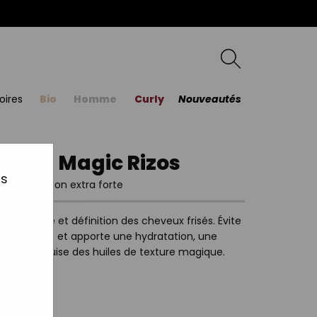
oires
Bio
Homme
Curly
Nouveautés
ucles Magic Rizos
us
cles. Fixation extra forte
 souplesse et définition des cheveux frisés. Évite
ant 48 heures et apporte une hydratation, une
'action exquise des huiles de texture magique.