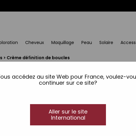
oloration
Cheveux
Maquillage
Peau
Solaire
Access
s
>
Crème définition de boucles
Crème définition de bo
ous accédez au site Web pour France, voulez-vo
Récupérateur de souplesse et définition des bou
continuer sur ce site?
Crème fixante extra forte et récupératrice de la
les frisottis, maintient la boucle définie pend
nutrition et une élasticité maximales, grâce à l
Aller sur le site
San rinçage.
International
Niveau de fixation: