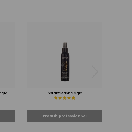
agic
Instant Mask Magic
Sh