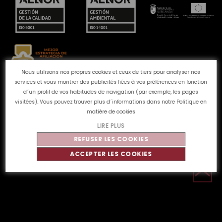
Nous utilisons nos propres cookies et ceux de tiers pour analyser nos
services et vous montrer des publicités liées à vos préférences en fonction
Canal des plaintes
Politique de Cookies
Politique de
d´un profil de vos habitudes de navigation (par exemple, les pages
confidentialité
Avis juridique
Qualité et
visitées). Vous pouvez trouver plus d´informations dans notre
Politique en
environnement
matière de cookies
LIRE PLUS
REFUSER LES COOKIES
©
Tahe
2026 - Tous droits réservés
ACCEPTER LES COOKIES