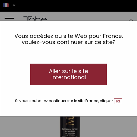
Accueil
>
Cheveux
>
Soins Spécifiques
>
Réparation totale
>
Cheveux fins
>
Instant
Vous accédez au site Web pour France,
Mask
voulez-vous continuer sur ce site?
Aller sur le site
International
Si vous souhaitez continuer sur le site France, cliquez
ici