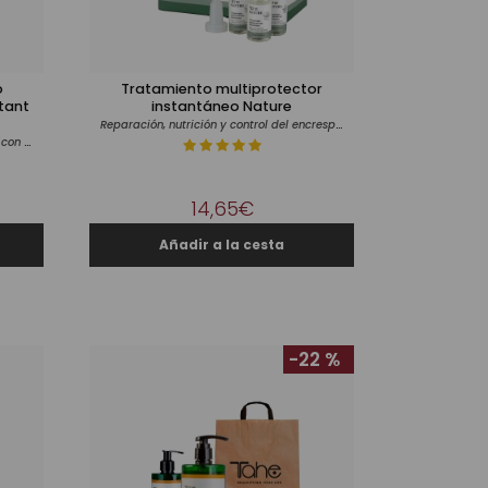
o
Tratamiento multiprotector
stant
instantáneo Nature
Reparación, nutrición y control del encrespamiento
Biotecnología reparadora del cabello con péptidos
14,65€
-22 %