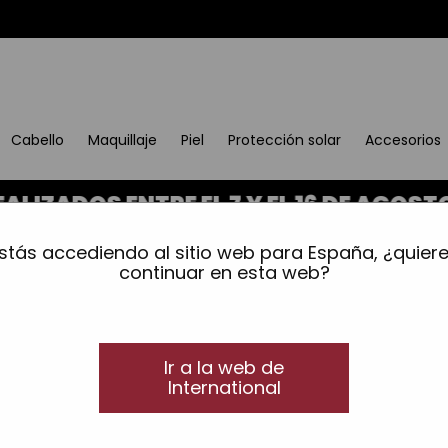
Cabello
Maquillaje
Piel
Protección solar
Accesorios
S ENTRE EL 7 Y EL 16 DE AGOSTO SE 
stás accediendo al sitio web para España, ¿quier
continuar en esta web?
Ir a la web de
International