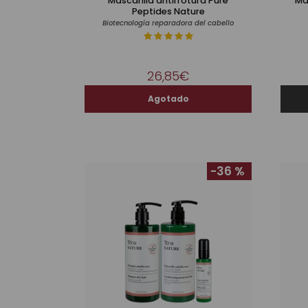
Mascarilla antirrotura Pure
Ma
Peptides Nature
Biotecnología reparadora del cabello
26,85€
-36 %