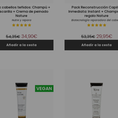
k cabellos teñidos: Champú +
Pack Reconstrucción Capil
scarilla + Crema de peinado
Inmediata: Instant + Champ
Nature
regalo Nature
Nutre y repara
Biotecnología reparadora del cabe
34,90€
29,95€
54,35€
53,35€
VEGAN