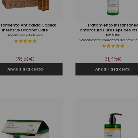
atamiento Anticaída Capilar
Tratamiento instantáne
Intensive Organic Care
antirrotura Pure Peptides In
Nature
Redensifica y fortalece
28,50€
31,45€