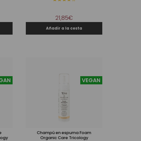
21,85€
GAN
VEGAN
e
Champú en espuma Foam
logy
Organic Care Tricology