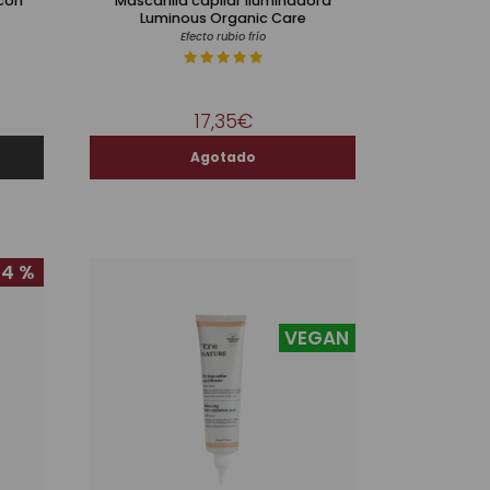
 con
Mascarilla capilar iluminadora
Luminous Organic Care
Efecto rubio frío
17,35€
44 %
VEGAN