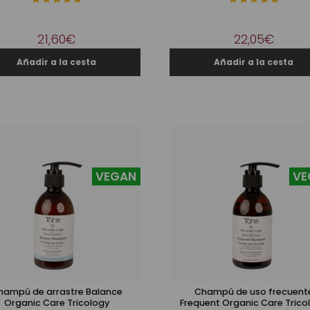
21,60€
22,05€
VEGAN
VE
hampú de arrastre Balance
Champú de uso frecuent
Organic Care Tricology
Frequent Organic Care Trico