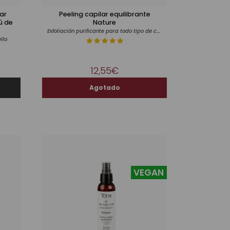
ar
Peeling capilar equilibrante
ú de
Nature
Exfoliación purificante para todo tipo de cabello y cuero cabelludo
llo
12,55€
VEGAN