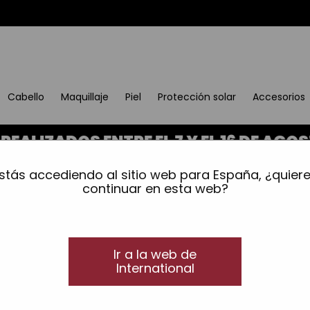
Cabello
Maquillaje
Piel
Protección solar
Accesorios
ZADOS ENTRE EL 7 Y EL 16 DE AGOSTO 
ar equilibrante
stás accediendo al sitio web para España, ¿quier
Peeling capilar equili
continuar en esta web?
Exfoliación purificante para todo tipo de cabel
VEGAN
Exfoliante equilibrante y relaj
Ir a la web de
Peeling capilar equilibrante formulado con polif
International
aceite de Camelia y Argán para desintoxicar y 
incluso sensible.