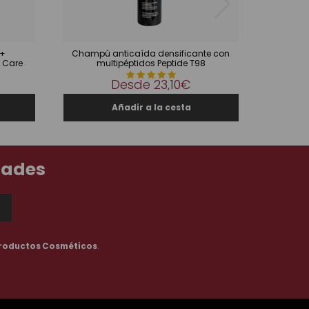
 +
Champú anticaída densificante con
Concent
c Care
multipéptidos Peptide T98
con 
Desde
23,10€
dades
roductos Cosméticos
.