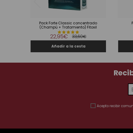
Pack Forte Classic concentrado
(Champú + Tratamiento) Fitoxil
22,95€
33,60€
Reci
Acepto recibir comu