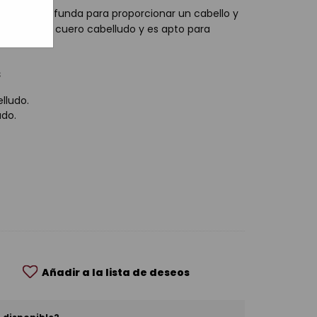
limpieza profunda para proporcionar un cabello y
uilibrio del cuero cabelludo y es apto para
s
elludo.
udo.
Añadir a la lista de deseos