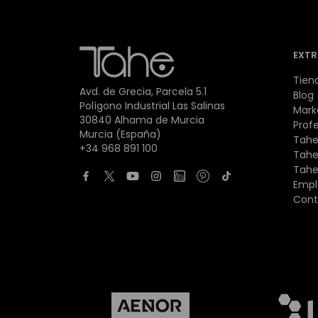
EXTR
Tien
Avd. de Grecia, Parcela 5.1
Blog
Polígono Industrial Las Salinas
Mark
30840 Alhama de Murcia
Prof
Murcia (España)
Tahe
+34 968 891 100
Tahe
Tahe
Empl
Cont