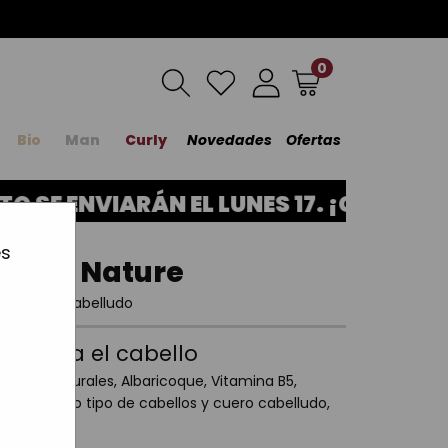
0
Bio
Man
Curly
Novedades
Ofertas
SE ENVIARÁN EL LUNES 17. ¡GRACIAS 
es
brante Nature
lo y cuero cabelludo
ante para el cabello
enoles naturales, Albaricoque, Vitamina B5,
calmar todo tipo de cabellos y cuero cabelludo,