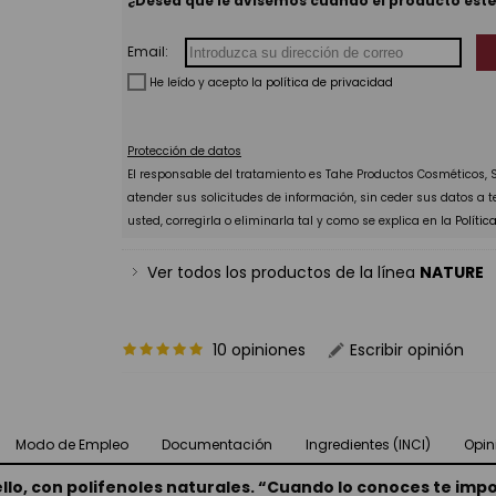
¿Desea que le avisemos cuando el producto esté
Email:
He leído y acepto la
política de privacidad
Protección de datos
El responsable del tratamiento es Tahe Productos Cosméticos, S.
atender sus solicitudes de información, sin ceder sus datos a 
usted, corregirla o eliminarla tal y como se explica en la
Polític
Ver todos los productos de la línea
NATURE
10 opiniones
Escribir opinión
Modo de Empleo
Documentación
Ingredientes (INCI)
Opin
bello, con polifenoles naturales. “Cuando lo conoces te im