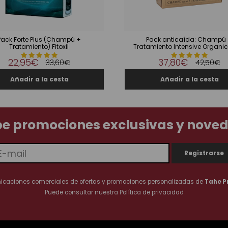
Pack Forte Plus (Champú +
Pack anticaída: Champú
Tratamiento) Fitoxil
Tratamiento Intensive Organi
22,95€
37,80€
33,60€
42,50€
be promociones exclusivas y nove
nicaciones comerciales de ofertas y promociones personalizadas de
Tahe P
Puede consultar nuestra
Política de privacidad