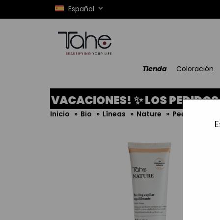
Español
Tienda
Coloración
OR VACACIONES! ✨ LOS PEDIDOS REALI
Inicio
»
Bio
»
Líneas
»
Nature
»
Peeling capil
E