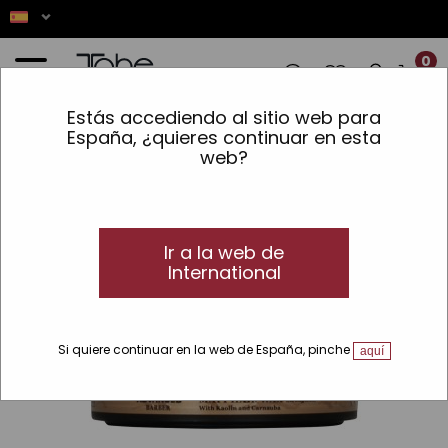
0
Estás accediendo al sitio web para
ES! ✨ LOS PEDIDOS REALIZADOS ENTRE 
España, ¿quieres continuar en esta
web?
Inicio
»
Man
»
Acabado
»
Cera y Gel para hombre​
»
Cera Mate Nº303 Hold Matt
Ir a la web de
International
Si quiere continuar en la web de España, pinche
aquí