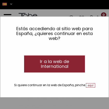
0
Estás accediendo al sitio web para
CIONES! ✨ LOS PEDIDOS REALIZADOS EN
España, ¿quieres continuar en esta
web?
Inicio
»
Miracle Gold
Este producto no
Ir a la web de
está disponible
International
Si quiere continuar en la web de España, pinche
aquí