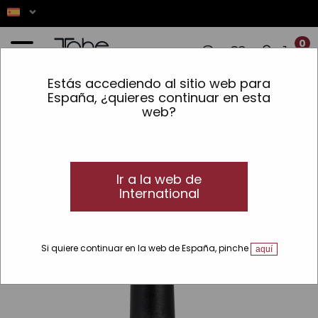
0
Estás accediendo al sitio web para
 ✨ LOS PEDIDOS REALIZADOS ENTRE EL
España, ¿quieres continuar en esta
web?
Inicio
»
Esmaltes permanentes
Este producto no
Ir a la web de
está disponible
International
Si quiere continuar en la web de España, pinche
aquí