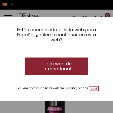
0
Estás accediendo al sitio web para
IONES! ✨ LOS PEDIDOS REALIZADOS ENT
España, ¿quieres continuar en esta
web?
Inicio
»
Cabello
»
Líneas
»
Gold
»
Gold Protein
»
Champú protector cabellos
opacos o teñidos
Ir a la web de
VEGAN
International
Si quiere continuar en la web de España, pinche
aquí