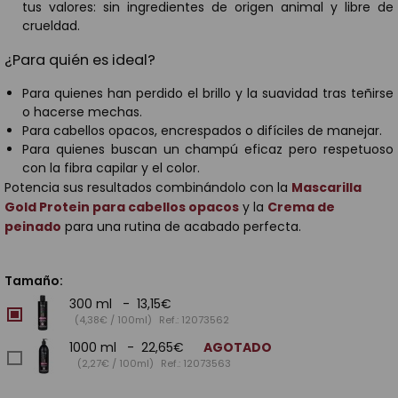
tus valores: sin ingredientes de origen animal y libre de
crueldad.
¿Para quién es ideal?
Para quienes han perdido el brillo y la suavidad tras teñirse
o hacerse mechas.
Para cabellos opacos, encrespados o difíciles de manejar.
Para quienes buscan un champú eficaz pero respetuoso
con la fibra capilar y el color.
Potencia sus resultados combinándolo con la
Mascarilla
Gold Protein para cabellos opacos
y la
Crema de
peinado
para una rutina de acabado perfecta.
Tamaño:
300 ml - 13,15€
(4,38€ / 100ml)
Ref.: 12073562
1000 ml - 22,65€
AGOTADO
(2,27€ / 100ml)
Ref.: 12073563