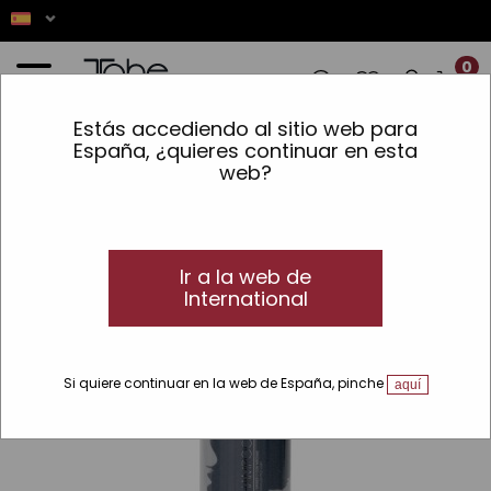
0
Estás accediendo al sitio web para
IONES! ✨ LOS PEDIDOS REALIZADOS EN
España, ¿quieres continuar en esta
web?
Inicio
»
Cabello
»
Tipo Cabello
»
Cabello Rubio, Blanco o Mechas
»
Champú
corrector del tono Silver
Ir a la web de
International
Si quiere continuar en la web de España, pinche
aquí