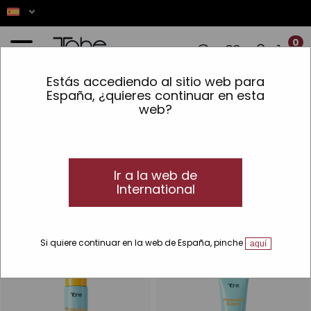
0
Estás accediendo al sitio web para
✨ LOS PEDIDOS REALIZADOS ENTRE EL 
España, ¿quieres continuar en esta
web?
Inicio
»
Novedades
Novedades
¡Novedades! Últimos lanzamientos en
maquillaje, cabello y accesorios
Ir a la web de
International
Trabajamos a diario para que puedas encontrar todas las
novedades de cosmética y cuidado del cabello
Si quiere continuar en la web de España, pinche
aquí