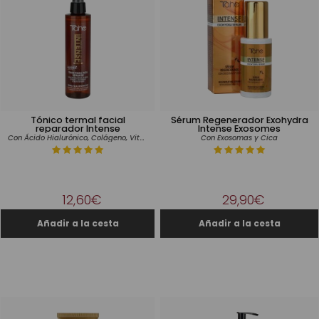
Tónico termal facial
Sérum Regenerador Exohydra
reparador Intense
Intense Exosomes
Con Ácido Hialurónico, Colágeno, Vitamina E, Niacinamida y Extracto de Bambú
Con Exosomas y Cica
12,60€
29,90€