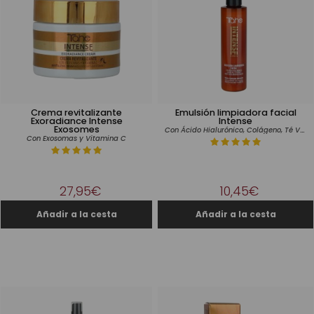
Crema revitalizante
Emulsión limpiadora facial
Exoradiance Intense
Intense
Exosomes
Con Ácido Hialurónico, Colágeno, Té Verde y Aceite de Almendras Dulces
Con Exosomas y Vitamina C
27,95€
10,45€