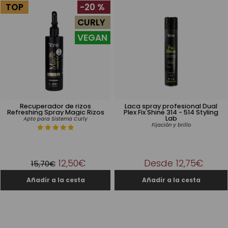
TOP
-20 %
CURLY
VEGAN
Recuperador de rizos
Laca spray profesional Dual
Refreshing Spray Magic Rizos
Plex Fix Shine 314 - 514 Styling
Lab
Apto para Sistema Curly
Fijación y brillo
12,50€
Desde 12,75€
15,70€