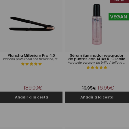
VEGAN
Plancha Millenium Pro 4.0
Sérum iluminador reparador
de puntas con AHAs K-Glicolic
Plancha profesional con turmalina, diamante y revestimiento cerámico
Para pelo poroso y sin brillo / Sella la fibra capilar / Sin aclarado
189,00€
16,95€
19,95€