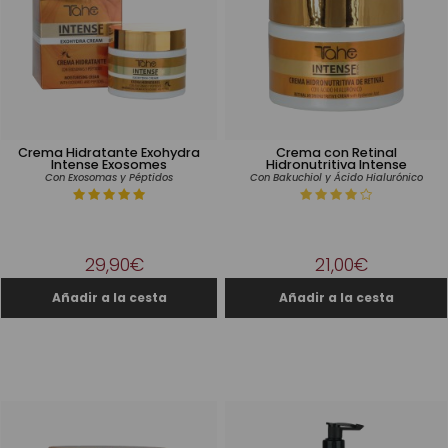
Crema Hidratante Exohydra
Crema con Retinal
Intense Exosomes
Hidronutritiva Intense
Con Exosomas y Péptidos
Con Bakuchiol y Ácido Hialurónico
29,90€
21,00€