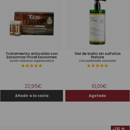
Tratamiento anticaída con
Gel de baño sin sulfatos
Exosomas Fitoxil Exosomes
Nature
Loción Intensiva regeneradora
Con polifenoles naturales
22,95€
10,00€
-15 %