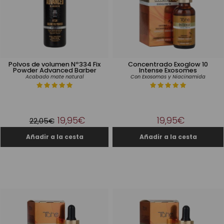
Polvos de volumen Nº334 Fix
Concentrado Exoglow 10
Powder Advanced Barber
Intense Exosomes
Acabado mate natural
Con Exosomas y Niacinamida
19,95€
19,95€
22,05€